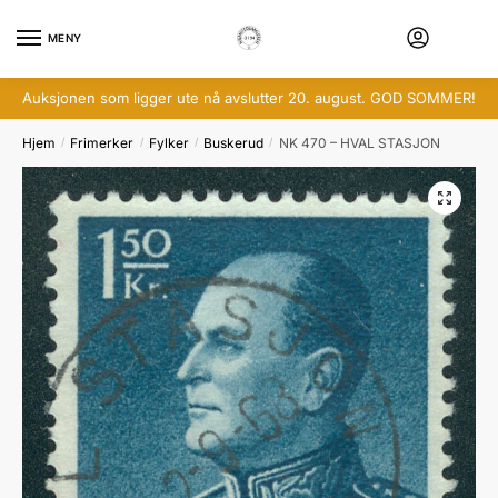
Skip
Skip
to
to
MENY
navigation
content
Auksjonen som ligger ute nå avslutter 20. august. GOD SOMMER!
Hjem
Frimerker
Fylker
Buskerud
NK 470 – HVAL STASJON
/
/
/
/