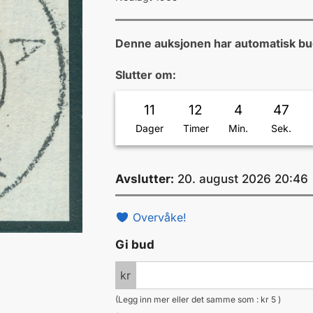
Denne auksjonen har automatisk bu
Slutter om:
11
12
4
46
Dager
Timer
Min.
Sek.
Avslutter:
20. august 2026 20:46
Overvåke!
Gi bud
kr
(Legg inn mer eller det samme som :
kr
5
)