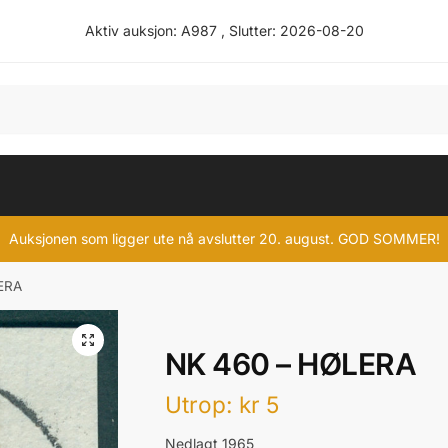
Aktiv auksjon: A987 , Slutter: 2026-08-20
Auksjonen som ligger ute nå avslutter 20. august. GOD SOMMER!
ERA
NK 460 – HØLERA
Utrop
:
kr
5
Nedlagt 1965