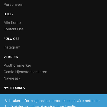
Personvern
HJELP
Min Konto
Kontakt Oss
FØLG OSS
Instagram
VERKTØY
Posthornmerker
Gamle Hjemstedsamleren
Navnesøk
NYHETSBREV
Nyheter
Vi bruker informasjonskapsler/cookies på våre nettsider
for å gi deg som besøker siden best mulig