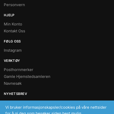
Personvern
HJELP
Min Konto
Kontakt Oss
FØLG OSS
Instagram
VERKTØY
Posthornmerker
Gamle Hjemstedsamleren
Navnesøk
NYHETSBREV
Nyheter
Vi bruker informasjonskapsler/cookies på våre nettsider
for å gi deg som besøker siden best mulig